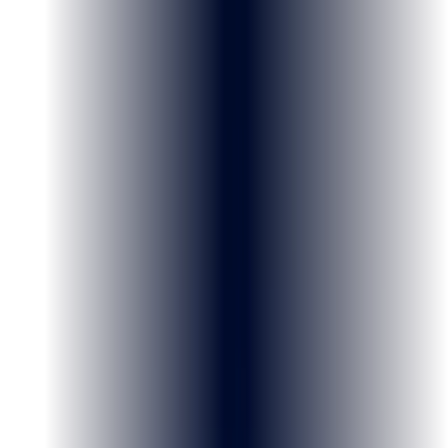
Em tempo real, sem precisar plantão
Agentes de IA monitoram 24/7 e disparam alertas no celular quando a
conversa vira — antes da narrativa consolidar.
Esperança
Frustração
Confiança