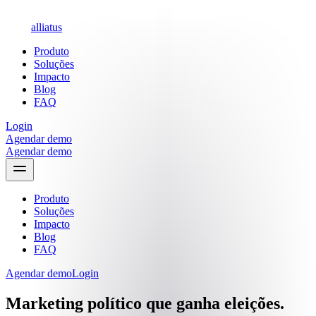
alliatus
Produto
Soluções
Impacto
Blog
FAQ
Login
Agendar demo
Agendar demo
Produto
Soluções
Impacto
Blog
FAQ
Agendar demo
Login
Marketing político que ganha eleições.