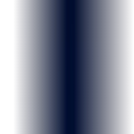
Orgulho
Medo
Indignação
A IA escuta 24/7 nos seus alvos
Cadastre candidatos, adversários e pautas. Os agentes vasculham
redes, portais e mídia em tempo real, classificando sentimento e
relevância de cada menção.
Você age antes da narrativa virar
Alerta no celular quando o tom muda. Dashboards executivos e
relatórios prontos para reunião — sem depender de plantão analista.