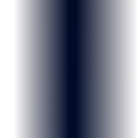
Acurácia em ironia política
94%
O modelo identifica tom crítico mesmo quando o vocabulário é
elogioso. Treinado em milhões de menções políticas brasileiras.
Treinada com campanhas brasileiras
Modelos que entendem ironia política, apelidos do centrão e contexto
regional. A diferença entre encontrar uma menção e entendê-la.