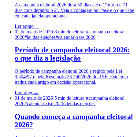
A campanha eleitoral 2026 dura 50 dias até o 1º turno e 71
dias considerando o 2º. Veja a contagem por fase e o que cabe
em cada janela operacional.
Ler artigo
→
02 de maio de 2026
·
8
min de leitura
·
#
campanha eleitoral
2026
#
lei das eleições
#
calendário tse 2026
Período de campanha eleitoral 2026:
o que diz a legislação
O período de campanha eleitoral 2026 é regido pela Lei
9.504/97 e pela Resolução 23.760/2026 do TSE. Este guia
traduz cada artigo em decisão operacional.
Ler artigo
→
01 de maio de 2026
·
5
min de leitura
·
#
campanha eleitoral
2026
#
calendário tse 2026
#
lei das eleições
Quando começa a campanha eleitoral
2026?