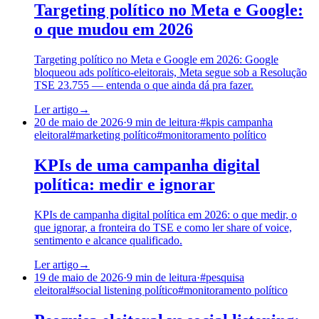
Targeting político no Meta e Google:
o que mudou em 2026
Targeting político no Meta e Google em 2026: Google
bloqueou ads político-eleitorais, Meta segue sob a Resolução
TSE 23.755 — entenda o que ainda dá pra fazer.
Ler artigo
→
20 de maio de 2026
·
9
min de leitura
·
#
kpis campanha
eleitoral
#
marketing político
#
monitoramento político
KPIs de uma campanha digital
política: medir e ignorar
KPIs de campanha digital política em 2026: o que medir, o
que ignorar, a fronteira do TSE e como ler share of voice,
sentimento e alcance qualificado.
Ler artigo
→
19 de maio de 2026
·
9
min de leitura
·
#
pesquisa
eleitoral
#
social listening político
#
monitoramento político