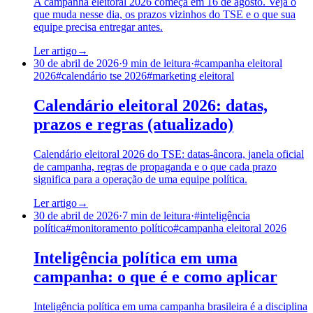
A campanha eleitoral 2026 começa em 16 de agosto. Veja o
que muda nesse dia, os prazos vizinhos do TSE e o que sua
equipe precisa entregar antes.
Ler artigo
→
30 de abril de 2026
·
9
min de leitura
·
#
campanha eleitoral
2026
#
calendário tse 2026
#
marketing eleitoral
Calendário eleitoral 2026: datas,
prazos e regras (atualizado)
Calendário eleitoral 2026 do TSE: datas-âncora, janela oficial
de campanha, regras de propaganda e o que cada prazo
significa para a operação de uma equipe política.
Ler artigo
→
30 de abril de 2026
·
7
min de leitura
·
#
inteligência
política
#
monitoramento político
#
campanha eleitoral 2026
Inteligência política em uma
campanha: o que é e como aplicar
Inteligência política em uma campanha brasileira é a disciplina