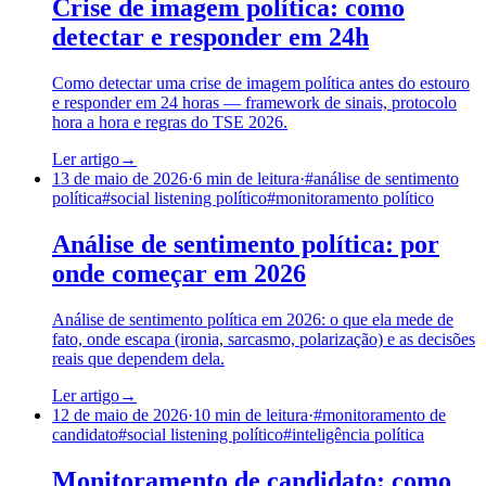
Crise de imagem política: como
detectar e responder em 24h
Como detectar uma crise de imagem política antes do estouro
e responder em 24 horas — framework de sinais, protocolo
hora a hora e regras do TSE 2026.
Ler artigo
→
13 de maio de 2026
·
6
min de leitura
·
#
análise de sentimento
política
#
social listening político
#
monitoramento político
Análise de sentimento política: por
onde começar em 2026
Análise de sentimento política em 2026: o que ela mede de
fato, onde escapa (ironia, sarcasmo, polarização) e as decisões
reais que dependem dela.
Ler artigo
→
12 de maio de 2026
·
10
min de leitura
·
#
monitoramento de
candidato
#
social listening político
#
inteligência política
Monitoramento de candidato: como