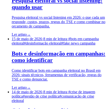
Pesquisa eleitoral vs social listening:
quando usar
Pesquisa eleitoral vs social listening em 2026: o que cada um
responde, custos, prazos, regras do TSE e como combinar no
orçamento de campanha.
Ler artigo
→
15 de maio de 2026
·
8
min de leitura
·
#
bots em campanha
eleitoral
#
desinformação eleitoral
#
fake news campanha
Bots e desinformação em campanhas:
como identificar
Como identificar bots em campanha eleitoral no Brasil em
2026: sinais técnicos, ferramentas de verificação, regras do
TSE e como denunciar.
Ler artigo
→
14 de maio de 2026
·
8
min de leitura
·
#
crise de imagem
política
#
gestão de crise política
#
comunicação de crise
eleitoral