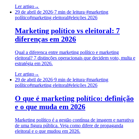
Ler artigo
→
29 de abril de 2026
·
7
min de leitura
·
#
marketing
político
#
marketing eleitoral
#
eleições 2026
Marketing político vs eleitoral: 7
diferenças em 2026
Qual a diferença entre marketing político e marketing
eleitoral? 7 distinções operacionais que decidem voto, multa e
estratégia em 2026.
Ler artigo
→
29 de abril de 2026
·
9
min de leitura
·
#
marketing
político
#
marketing eleitoral
#
eleições 2026
O que é marketing político: definição
e o que muda em 2026
Marketing político é a gestão contínua de imagem e narrativa
de uma figura pública. Veja como difere de propaganda
eleitoral e o que mudou em 2026.