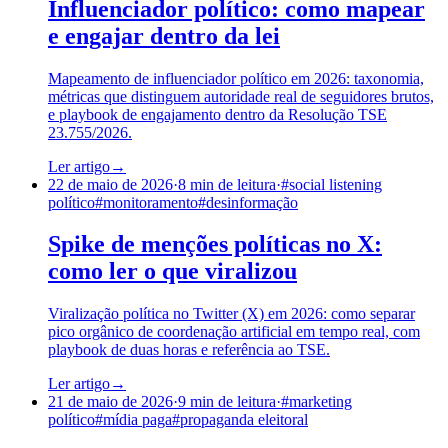
Influenciador político: como mapear
e engajar dentro da lei
Mapeamento de influenciador político em 2026: taxonomia,
métricas que distinguem autoridade real de seguidores brutos,
e playbook de engajamento dentro da Resolução TSE
23.755/2026.
Ler artigo
→
22 de maio de 2026
·
8
min de leitura
·
#
social listening
político
#
monitoramento
#
desinformação
Spike de menções políticas no X:
como ler o que viralizou
Viralização política no Twitter (X) em 2026: como separar
pico orgânico de coordenação artificial em tempo real, com
playbook de duas horas e referência ao TSE.
Ler artigo
→
21 de maio de 2026
·
9
min de leitura
·
#
marketing
político
#
mídia paga
#
propaganda eleitoral