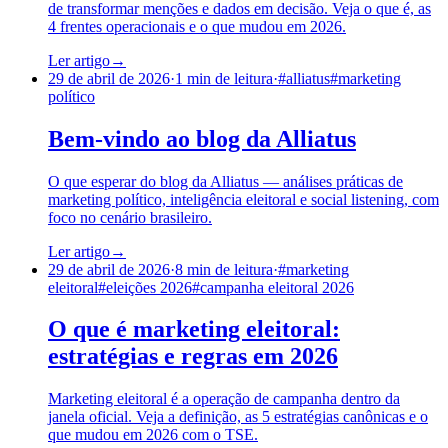
de transformar menções e dados em decisão. Veja o que é, as
4 frentes operacionais e o que mudou em 2026.
Ler artigo
→
29 de abril de 2026
·
1
min de leitura
·
#
alliatus
#
marketing
político
Bem-vindo ao blog da Alliatus
O que esperar do blog da Alliatus — análises práticas de
marketing político, inteligência eleitoral e social listening, com
foco no cenário brasileiro.
Ler artigo
→
29 de abril de 2026
·
8
min de leitura
·
#
marketing
eleitoral
#
eleições 2026
#
campanha eleitoral 2026
O que é marketing eleitoral:
estratégias e regras em 2026
Marketing eleitoral é a operação de campanha dentro da
janela oficial. Veja a definição, as 5 estratégias canônicas e o
que mudou em 2026 com o TSE.