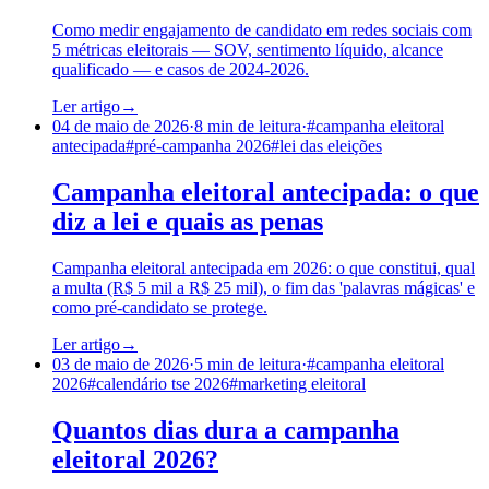
Como medir engajamento de candidato em redes sociais com
5 métricas eleitorais — SOV, sentimento líquido, alcance
qualificado — e casos de 2024-2026.
Ler artigo
→
04 de maio de 2026
·
8
min de leitura
·
#
campanha eleitoral
antecipada
#
pré-campanha 2026
#
lei das eleições
Campanha eleitoral antecipada: o que
diz a lei e quais as penas
Campanha eleitoral antecipada em 2026: o que constitui, qual
a multa (R$ 5 mil a R$ 25 mil), o fim das 'palavras mágicas' e
como pré-candidato se protege.
Ler artigo
→
03 de maio de 2026
·
5
min de leitura
·
#
campanha eleitoral
2026
#
calendário tse 2026
#
marketing eleitoral
Quantos dias dura a campanha
eleitoral 2026?