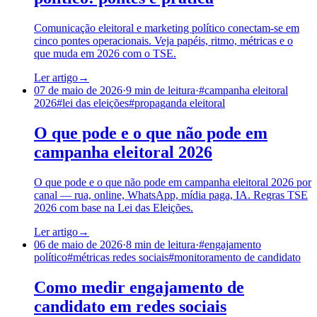
Comunicação eleitoral e marketing político conectam-se em
cinco pontes operacionais. Veja papéis, ritmo, métricas e o
que muda em 2026 com o TSE.
Ler artigo
→
07 de maio de 2026
·
9
min de leitura
·
#
campanha eleitoral
2026
#
lei das eleições
#
propaganda eleitoral
O que pode e o que não pode em
campanha eleitoral 2026
O que pode e o que não pode em campanha eleitoral 2026 por
canal — rua, online, WhatsApp, mídia paga, IA. Regras TSE
2026 com base na Lei das Eleições.
Ler artigo
→
06 de maio de 2026
·
8
min de leitura
·
#
engajamento
político
#
métricas redes sociais
#
monitoramento de candidato
Como medir engajamento de
candidato em redes sociais