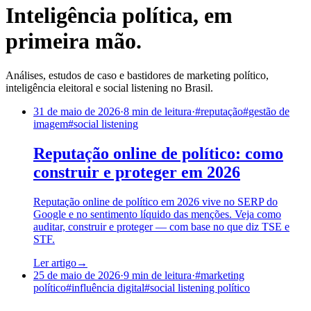
Inteligência política, em
primeira mão.
Análises, estudos de caso e bastidores de marketing político,
inteligência eleitoral e social listening no Brasil.
31 de maio de 2026
·
8
min de leitura
·
#
reputação
#
gestão de
imagem
#
social listening
Reputação online de político: como
construir e proteger em 2026
Reputação online de político em 2026 vive no SERP do
Google e no sentimento líquido das menções. Veja como
auditar, construir e proteger — com base no que diz TSE e
STF.
Ler artigo
→
25 de maio de 2026
·
9
min de leitura
·
#
marketing
político
#
influência digital
#
social listening político