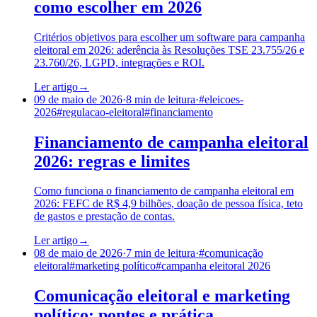
como escolher em 2026
Critérios objetivos para escolher um software para campanha
eleitoral em 2026: aderência às Resoluções TSE 23.755/26 e
23.760/26, LGPD, integrações e ROI.
Ler artigo
→
09 de maio de 2026
·
8
min de leitura
·
#
eleicoes-
2026
#
regulacao-eleitoral
#
financiamento
Financiamento de campanha eleitoral
2026: regras e limites
Como funciona o financiamento de campanha eleitoral em
2026: FEFC de R$ 4,9 bilhões, doação de pessoa física, teto
de gastos e prestação de contas.
Ler artigo
→
08 de maio de 2026
·
7
min de leitura
·
#
comunicação
eleitoral
#
marketing político
#
campanha eleitoral 2026
Comunicação eleitoral e marketing
político: pontes e prática