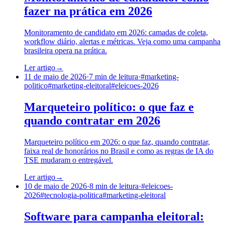
fazer na prática em 2026
Monitoramento de candidato em 2026: camadas de coleta,
workflow diário, alertas e métricas. Veja como uma campanha
brasileira opera na prática.
Ler artigo
→
11 de maio de 2026
·
7
min de leitura
·
#
marketing-
politico
#
marketing-eleitoral
#
eleicoes-2026
Marqueteiro político: o que faz e
quando contratar em 2026
Marqueteiro político em 2026: o que faz, quando contratar,
faixa real de honorários no Brasil e como as regras de IA do
TSE mudaram o entregável.
Ler artigo
→
10 de maio de 2026
·
8
min de leitura
·
#
eleicoes-
2026
#
tecnologia-politica
#
marketing-eleitoral
Software para campanha eleitoral: