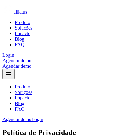
alliatus
Produto
Soluções
Impacto
Blog
FAQ
Login
Agendar demo
Agendar demo
Produto
Soluções
Impacto
Blog
FAQ
Agendar demo
Login
Política de Privacidade