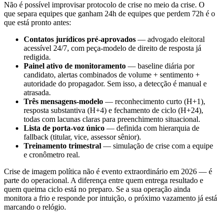
Não é possível improvisar protocolo de crise no meio da crise. O
que separa equipes que ganham 24h de equipes que perdem 72h é o
que está pronto antes:
Contatos jurídicos pré-aprovados
— advogado eleitoral
acessível 24/7, com peça-modelo de direito de resposta já
redigida.
Painel ativo de monitoramento
— baseline diária por
candidato, alertas combinados de volume + sentimento +
autoridade do propagador. Sem isso, a detecção é manual e
atrasada.
Três mensagens-modelo
— reconhecimento curto (H+1),
resposta substantiva (H+4) e fechamento de ciclo (H+24),
todas com lacunas claras para preenchimento situacional.
Lista de porta-voz único
— definida com hierarquia de
fallback (titular, vice, assessor sênior).
Treinamento trimestral
— simulação de crise com a equipe
e cronômetro real.
Crise de imagem política não é evento extraordinário em 2026 — é
parte do operacional. A diferença entre quem entrega resultado e
quem queima ciclo está no preparo. Se a sua operação ainda
monitora a frio e responde por intuição, o próximo vazamento já está
marcando o relógio.