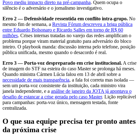
Povo mediu impacto direto na pré-campanha
. Quem ocupa o
silêncio é o adversário e o jornalismo investigativo.
Erro 2 — Defensividade ressentida em conflito intra-grupo.
No
mesmo fim de semana, a
Revista Fórum descreveu a briga pública
entre Eduardo Bolsonaro e Ricardo Salles em torno de R$ 60
milhões
. Crises internas tratadas no varejo das redes amplificam o
problema porque viram material gratuito para adversário do bloco
inteiro. O playbook manda: discussão interna pelo telefone, posição
pública unificada, mesmo quando o desacordo é real.
Erro 3 — Porta-voz despreparado em crise institucional.
A crise
de imagem do STF na esteira do caso Master se prolonga há meses.
Quando ministra Cármen Lúcia falou em 13 de abril sobre a
necessidade de mais transparência
, a fala foi correta mas isolada —
sem um porta-voz consistente da instituição, cada ministro vira
janela independente, e a
análise de janeiro da JOTA já apontava o
desafio de estancar a crise gerada pelo caso Master
. Lição replicável
para campanhas: porta-voz único, mensagem testada, fonte
centralizada.
O que sua equipe precisa ter pronto antes
da próxima crise