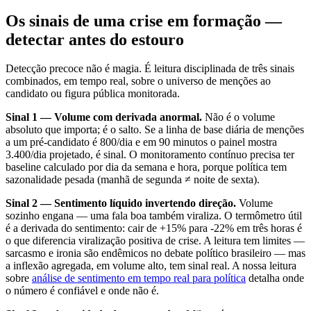
Os sinais de uma crise em formação —
detectar antes do estouro
Detecção precoce não é magia. É leitura disciplinada de três sinais
combinados, em tempo real, sobre o universo de menções ao
candidato ou figura pública monitorada.
Sinal 1 — Volume com derivada anormal.
Não é o volume
absoluto que importa; é o salto. Se a linha de base diária de menções
a um pré-candidato é 800/dia e em 90 minutos o painel mostra
3.400/dia projetado, é sinal. O monitoramento contínuo precisa ter
baseline calculado por dia da semana e hora, porque política tem
sazonalidade pesada (manhã de segunda ≠ noite de sexta).
Sinal 2 — Sentimento líquido invertendo direção.
Volume
sozinho engana — uma fala boa também viraliza. O termômetro útil
é a derivada do sentimento: cair de +15% para -22% em três horas é
o que diferencia viralização positiva de crise. A leitura tem limites —
sarcasmo e ironia são endêmicos no debate político brasileiro — mas
a inflexão agregada, em volume alto, tem sinal real. A nossa leitura
sobre
análise de sentimento em tempo real para política
detalha onde
o número é confiável e onde não é.