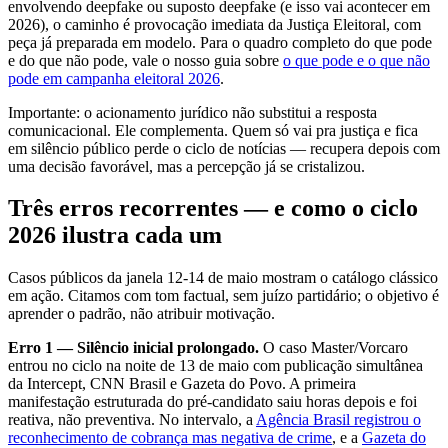
envolvendo deepfake ou suposto deepfake (e isso vai acontecer em
2026), o caminho é provocação imediata da Justiça Eleitoral, com
peça já preparada em modelo. Para o quadro completo do que pode
e do que não pode, vale o nosso guia sobre
o que pode e o que não
pode em campanha eleitoral 2026
.
Importante: o acionamento jurídico não substitui a resposta
comunicacional. Ele complementa. Quem só vai pra justiça e fica
em silêncio público perde o ciclo de notícias — recupera depois com
uma decisão favorável, mas a percepção já se cristalizou.
Três erros recorrentes — e como o ciclo
2026 ilustra cada um
Casos públicos da janela 12-14 de maio mostram o catálogo clássico
em ação. Citamos com tom factual, sem juízo partidário; o objetivo é
aprender o padrão, não atribuir motivação.
Erro 1 — Silêncio inicial prolongado.
O caso Master/Vorcaro
entrou no ciclo na noite de 13 de maio com publicação simultânea
da Intercept, CNN Brasil e Gazeta do Povo. A primeira
manifestação estruturada do pré-candidato saiu horas depois e foi
reativa, não preventiva. No intervalo, a
Agência Brasil registrou o
reconhecimento de cobrança mas negativa de crime
, e a
Gazeta do