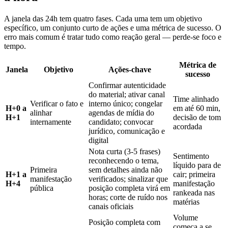
A janela das 24h tem quatro fases. Cada uma tem um objetivo
específico, um conjunto curto de ações e uma métrica de sucesso. O
erro mais comum é tratar tudo como reação geral — perde-se foco e
tempo.
Métrica de
Janela
Objetivo
Ações-chave
sucesso
Confirmar autenticidade
do material; ativar canal
Time alinhado
Verificar o fato e
interno único; congelar
H+0 a
em até 60 min,
alinhar
agendas de mídia do
H+1
decisão de tom
internamente
candidato; convocar
acordada
jurídico, comunicação e
digital
Nota curta (3-5 frases)
Sentimento
reconhecendo o tema,
líquido para de
Primeira
sem detalhes ainda não
H+1 a
cair; primeira
manifestação
verificados; sinalizar que
H+4
manifestação
pública
posição completa virá em
rankeada nas
horas; corte de ruído nos
matérias
canais oficiais
Volume
Posição completa com
começa a se