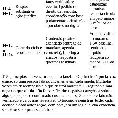
fatos verificados;
estabilizar;
Resposta
eventual pedido de
H+4 a
narrativa-
substantiva +
direito de resposta;
H+12
resposta circula
ação jurídica
coordenação com base
em pelo menos
parlamentar; orientação a
3 veículos de
apoiadores no digital
peso
Volume volta a
Conteúdo positivo
no máximo
agendado (entrega de
1,5× baseline;
H+12
Corte do ciclo e
mandato, agenda
sentimento
a
reposicionamento
concreta); briefing a
líquido
H+24
aliados; resposta a
recupera ao
questões residuais
menos 50% da
queda
Três princípios atravessam as quatro janelas. O primeiro é
porta-voz
único
: só uma pessoa fala publicamente em cada janela. Múltiplas
vozes em descompasso é o que destrói narrativa. O segundo é
não
negar o que ainda não foi verificado
: negativa categórica sobre
algo que depois é confirmado custa caro — silêncio sobre fato não-
verificado é caro, mas reversível. O terceiro é
registrar tudo
: cada
decisão e cada autorização, com hora, em um log que vira evidência
se o caso virar processo eleitoral.