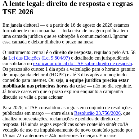
A lente legal: direito de resposta e regras
TSE 2026
Em janela eleitoral — e a partir de 16 de agosto de 2026 estamos
formalmente em campanha — toda crise de imagem política tem
uma camada jurídica que se sobrepõe à comunicacional. Ignorar
essa camada é deixar dinheiro e prazo na mesa.
O instrumento central é o
direito de resposta
, regulado pelo Art. 58
da
Lei das Eleições (Lei 9.504/97)
e detalhado em jurisprudência
consolidada no
explicador oficial do TSE sobre direito de resposta
.
Os prazos são curtos: 1 dia após a veiculação para o horário gratuito
de propaganda eleitoral (HGPE) e até 3 dias após a remoção do
conteúdo para internet. Ou seja,
a equipe jurídica precisa estar
mobilizada nas primeiras horas da crise
— não no dia seguinte.
Já houve casos em que o prazo expirou enquanto a campanha
discutia se valia a pena acionar.
Para 2026, o TSE consolidou as regras em conjunto de resoluções
publicadas em março — entre elas a
Resolução 23.756/2026
, que
atualiza representações, reclamações e pedidos de direito de
resposta. Há ainda regras específicas sobre conteúdo sintético/IA —
vedação de uso ou impulsionamento de novo conteúdo gerado por
IA nas 72h anteriores e 24h posteriores à eleição. Em crise