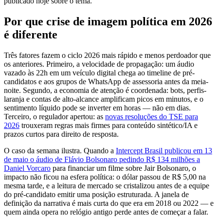
publicado hoje sobre o tema.
Por que crise de imagem política em 2026
é diferente
Três fatores fazem o ciclo 2026 mais rápido e menos perdoador que
os anteriores. Primeiro, a velocidade de propagação: um áudio
vazado às 22h em um veículo digital chega ao timeline de pré-
candidatos e aos grupos de WhatsApp de assessoria antes da meia-
noite. Segundo, a economia de atenção é coordenada: bots, perfis-
laranja e contas de alto-alcance amplificam picos em minutos, e o
sentimento líquido pode se inverter em horas — não em dias.
Terceiro, o regulador apertou: as
novas resoluções do TSE para
2026
trouxeram regras mais firmes para conteúdo sintético/IA e
prazos curtos para direito de resposta.
O caso da semana ilustra. Quando a
Intercept Brasil publicou em 13
de maio o áudio de Flávio Bolsonaro pedindo R$ 134 milhões a
Daniel Vorcaro
para financiar um filme sobre Jair Bolsonaro, o
impacto não ficou na esfera política: o dólar passou de R$ 5,00 na
mesma tarde, e a leitura de mercado se cristalizou antes de a equipe
do pré-candidato emitir uma posição estruturada. A janela de
definição da narrativa é mais curta do que era em 2018 ou 2022 — e
quem ainda opera no relógio antigo perde antes de começar a falar.