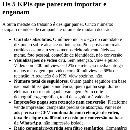
Os 5 KPIs que parecem importar e
enganam
A outra metade do trabalho é desligar painel. Cinco números
ocupam reuniões de campanha e raramente mudam decisão:
Curtidas absolutas.
O número incha o ego do candidato e
diz pouco sobre alcance ou intenção. Pior: posts com mais
curtidas costumam ser os menos eleitoralmente úteis —
meme, foto pessoal, conteúdo de identidade, não conversão.
Visualizações de vídeo cru.
Sem retenção, view é pulso.
Vídeo com 200 mil views e 12% de retenção média entrega
menos mensagem que vídeo com 30 mil views e 68% de
retenção. A retenção é o KPI; view sozinho, não.
Número total de seguidores.
Quem ganha seguidor em base
nacional difusa ganha audiência; quem ganha seguidor no
eleitorado do recorte ganha vantagem. Sem corte
demográfico-geográfico, total de seguidor é vaidade.
Impressões pagas sem retenção nem conversão.
Plataforma
vende impressão; campanha precisa de absorção. Painel de
ads precisa de CPM
combinado com retenção de vídeo,
taxa de clique qualificada e custo por conversão na base
de WhatsApp
, não impressão isolada.
Ratio comentário/curtida sem filtro semântico.
Comentário