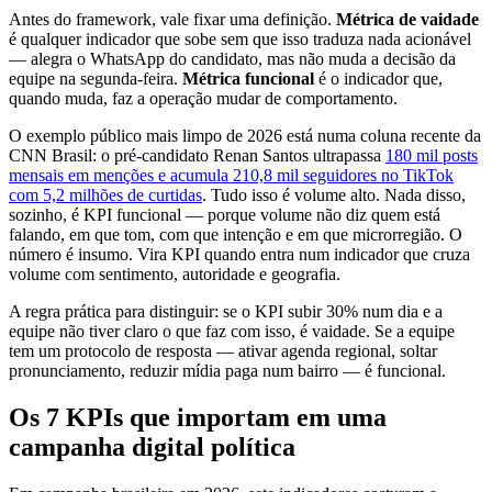
Antes do framework, vale fixar uma definição.
Métrica de vaidade
é qualquer indicador que sobe sem que isso traduza nada acionável
— alegra o WhatsApp do candidato, mas não muda a decisão da
equipe na segunda-feira.
Métrica funcional
é o indicador que,
quando muda, faz a operação mudar de comportamento.
O exemplo público mais limpo de 2026 está numa coluna recente da
CNN Brasil: o pré-candidato Renan Santos ultrapassa
180 mil posts
mensais em menções e acumula 210,8 mil seguidores no TikTok
com 5,2 milhões de curtidas
. Tudo isso é volume alto. Nada disso,
sozinho, é KPI funcional — porque volume não diz quem está
falando, em que tom, com que intenção e em que microrregião. O
número é insumo. Vira KPI quando entra num indicador que cruza
volume com sentimento, autoridade e geografia.
A regra prática para distinguir: se o KPI subir 30% num dia e a
equipe não tiver claro o que faz com isso, é vaidade. Se a equipe
tem um protocolo de resposta — ativar agenda regional, soltar
pronunciamento, reduzir mídia paga num bairro — é funcional.
Os 7 KPIs que importam em uma
campanha digital política