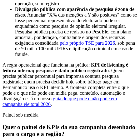
operação, sem registro.
Divulgação pública com aparência de pesquisa é zona de
risco.
Anunciar "X% das menções a Y são positivas" como se
fosse percentual representativo do eleitorado pode ser
enquadrado como pesquisa de opinião eleitoral irregular.
Pesquisa pública precisa de registro no PesqEle, com plano
amostral, ponderação, contratante e origem dos recursos —
exigência consolidada
pelo próprio TSE para 2026
, sob pena
de 50 mil a 100 mil UFIRs e tipificação criminal em caso de
fraude.
A regra operacional que funciona na prática:
KPI de listening é
leitura interna; pesquisa é dado público registrado
. Quem
precisa publicar percentual para imprensa contrata pesquisa
registrada; quem precisa decidir hoje sobre tráfego pago em
Pernambuco usa o KPI interno. A fronteira completa entre o que
pode e o que não pode em mídia paga, conteúdo, automação e
divulgação está no nosso
guia do que pode e não pode em
campanha eleitoral 2026
.
Painel sob medida
Quer o painel de KPIs da sua campanha desenhado
para o cargo e a região?