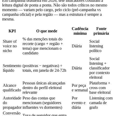
Em campanha brasileira em 2026, sete indicadores costuram a
leitura digital de ponta a ponta. Não são todos críticos no mesmo
momento — variam pelo cargo, pelo ciclo (pré-campanha vs
campanha oficial) e pela região — mas a estrutura é sempre a
mesma.
Cadência
Fonte
KPI
O que mede
mínima
primária
% das menções totais do
Share of
Social
recorte (cargo + região +
voice no
Diária
listening
tema) que mencionam o
nicho
político
candidato
Social
listening +
Sentimento
(positivas − negativas) ÷
Diária
classificador
líquido
totais, em janela de 24-72h
por contexto
eleitoral
Pessoas únicas alcançadas
Plataforma +
Alcance
Por peça
dentro do perfil eleitoral
cross com
qualificado
e semanal
relevante
base eleitoral
Autoridade
Peso das contas que
Por
Listening com
do
mencionam (seguidores
evento e
camada de
propagador
influentes vs dormentes)
diária
grafo
Conversão
Taxa de seguidor que entra