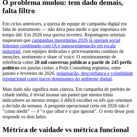
O problema mudou: tem dado demais,
falta filtro
Em ciclos anteriores, a queixa de equipe de campanha digital era
falta de instrumento — não dava para medir o que importava em
tempo útil. Em 2026 essa queixa inverteu. Reportagens setoriais
mapearam que
campanhas majoritárias 2026 já operam social
listening combinado com IA e nanosegmentação em escala
industrial
, com equipes dedicadas e processamento contínuo de
menções, sentimento e share of voice. O monitoramento de
referência cobre
20 mil conversas públicas a partir de 245 perfis
políticos
em janelas curtas; a Polis Consulting registrou, entre
janeiro e fevereiro de 2026,
polarização, desconfiança e volatilidade
reputacional como traços dominantes do ambiente digital
.
Mais dado não significa mais clareza. Em campanha de prefeito de
cidade média, é trivial montar um painel que mostra trinta
indicadores ao mesmo tempo; é difícil escolher os três que orientam
a decisão da semana. A pergunta operacional certa em 2026 não é
"como medir" — é "o que olhar e o que ignorar". O resto desse post
responde os dois lados.
Métrica de vaidade vs métrica funcional