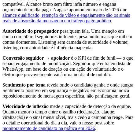
compatível. Alcance bruto sem filtro infla número e engana
orçamento de mídia paga. Nagase apontou em maio de 2026 que
alcance qualificado, retenção de vídeo e engajamento são os sinais
reais de absorção da mensagem em tráfego pago político
.
Autoridade do propagador
pesa quem fala. Uma menção em
conta com 50 mil seguidores influentes pesa muito mais que mil em
contas dormentes. Listening sem camada de autoridade é volume;
listening com autoridade é influência mapeada.
Conversão seguidor → apoiador
é o KPI de fim de funil — o que
separa engajamento de mobilização. Seguidor que entra em lista de
WhatsApp, em base de doação ou em ação de voluntariado é o
eleitor que provavelmente vai à urna no dia 4 de outubro.
Sentimento por tema
revela onde o candidato ganha e onde sangra.
Sentimento positivo em segurança e negativo em economia indica
reposicionamento de mensagem específica, não panfletagem geral.
Velocidade de inflexão
mede a capacidade de detecção da equipe.
Quanto menor o tempo entre o gatilho (declaração, ataque,
viralização) e o sinal mensurável, mais cedo a campanha reage. Para
o detalhe operacional do dia a dia, vale o nosso post sobre
monitoramento de candidato na prática em 2026
.