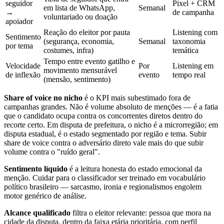
seguidor
Pixel + CRM
em lista de WhatsApp,
Semanal
→
de campanha
voluntariado ou doação
apoiador
Reação do eleitor por pauta
Listening com
Sentimento
(segurança, economia,
Semanal
taxonomia
por tema
costumes, infra)
temática
Tempo entre evento gatilho e
Velocidade
Por
Listening em
movimento mensurável
de inflexão
evento
tempo real
(mensão, sentimento)
Share of voice no nicho
é o KPI mais subestimado fora de
campanhas grandes. Não é volume absoluto de menções — é a fatia
que o candidato ocupa contra os concorrentes diretos dentro do
recorte certo. Em disputa de prefeitura, o nicho é a microrregião; em
disputa estadual, é o estado segmentado por região e tema. Subir
share de voice contra o adversário direto vale mais do que subir
volume contra o "ruído geral".
Sentimento líquido
é a leitura honesta do estado emocional da
menção. Cuidar para o classificador ser treinado em vocabulário
político brasileiro — sarcasmo, ironia e regionalismos engolem
motor genérico de análise.
Alcance qualificado
filtra o eleitor relevante: pessoa que mora na
cidade da disputa, dentro da faixa etária prioritária, com perfil