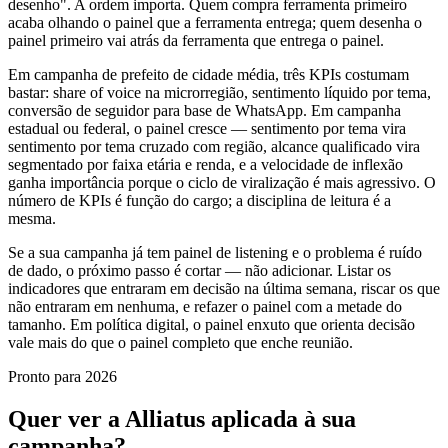
desenho". A ordem importa. Quem compra ferramenta primeiro
acaba olhando o painel que a ferramenta entrega; quem desenha o
painel primeiro vai atrás da ferramenta que entrega o painel.
Em campanha de prefeito de cidade média, três KPIs costumam
bastar: share of voice na microrregião, sentimento líquido por tema,
conversão de seguidor para base de WhatsApp. Em campanha
estadual ou federal, o painel cresce — sentimento por tema vira
sentimento por tema cruzado com região, alcance qualificado vira
segmentado por faixa etária e renda, e a velocidade de inflexão
ganha importância porque o ciclo de viralização é mais agressivo. O
número de KPIs é função do cargo; a disciplina de leitura é a
mesma.
Se a sua campanha já tem painel de listening e o problema é ruído
de dado, o próximo passo é cortar — não adicionar. Listar os
indicadores que entraram em decisão na última semana, riscar os que
não entraram em nenhuma, e refazer o painel com a metade do
tamanho. Em política digital, o painel enxuto que orienta decisão
vale mais do que o painel completo que enche reunião.
Pronto para 2026
Quer ver a Alliatus aplicada à sua
campanha?