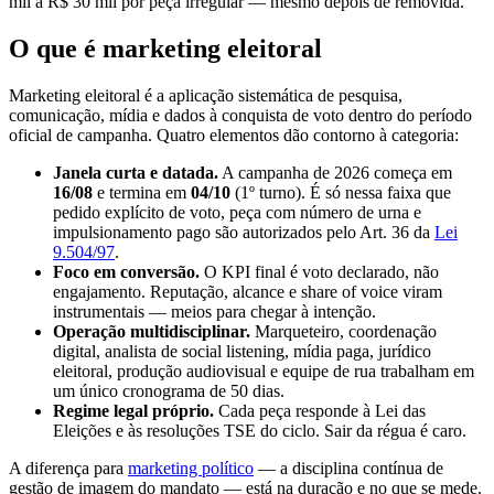
mil a R$ 30 mil por peça irregular — mesmo depois de removida.
O que é marketing eleitoral
Marketing eleitoral é a aplicação sistemática de pesquisa,
comunicação, mídia e dados à conquista de voto dentro do período
oficial de campanha. Quatro elementos dão contorno à categoria:
Janela curta e datada.
A campanha de 2026 começa em
16/08
e termina em
04/10
(1º turno). É só nessa faixa que
pedido explícito de voto, peça com número de urna e
impulsionamento pago são autorizados pelo Art. 36 da
Lei
9.504/97
.
Foco em conversão.
O KPI final é voto declarado, não
engajamento. Reputação, alcance e share of voice viram
instrumentais — meios para chegar à intenção.
Operação multidisciplinar.
Marqueteiro, coordenação
digital, analista de social listening, mídia paga, jurídico
eleitoral, produção audiovisual e equipe de rua trabalham em
um único cronograma de 50 dias.
Regime legal próprio.
Cada peça responde à Lei das
Eleições e às resoluções TSE do ciclo. Sair da régua é caro.
A diferença para
marketing político
— a disciplina contínua de
gestão de imagem do mandato — está na duração e no que se mede.