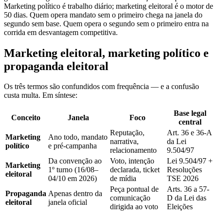
Marketing político é trabalho diário; marketing eleitoral é o motor de
50 dias. Quem opera mandato sem o primeiro chega na janela do
segundo sem base. Quem opera o segundo sem o primeiro entra na
corrida em desvantagem competitiva.
Marketing eleitoral, marketing político e
propaganda eleitoral
Os três termos são confundidos com frequência — e a confusão
custa multa. Em síntese:
Base legal
Conceito
Janela
Foco
central
Reputação,
Art. 36 e 36-A
Marketing
Ano todo, mandato
narrativa,
da Lei
político
e pré-campanha
relacionamento
9.504/97
Da convenção ao
Voto, intenção
Lei 9.504/97 +
Marketing
1º turno (16/08–
declarada, ticket
Resoluções
eleitoral
04/10 em 2026)
de mídia
TSE 2026
Peça pontual de
Arts. 36 a 57-
Propaganda
Apenas dentro da
comunicação
D da Lei das
eleitoral
janela oficial
dirigida ao voto
Eleições