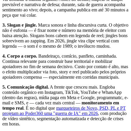
previsível e narrativa de defesa; durante, sala de guerra acompanha
sentimento ao vivo; depois, a campanha publica em até 30 minutos a
peça que vai colar.
3. Slogan e jingle.
Marca sonora e linha discursiva curta. O objetivo
não é eufonia — é fixar nome e número na memória de eleitor com
baixa atenção. Slogans bons cabem em legenda de reel; jingles bons
sobrevivem ao zapping. Em 2026, jingle vira clipe vertical com
legenda — o som é o mesmo de 1989; o invólucro mudou.
4. Corpo a corpo.
Bandeiraço, comício, panfleto, caminhada.
Continua relevante para construir base territorial e mobilizar
apoiadores no fim de semana decisivo. Custo por contato é alto, mas
o efeito multiplicador via foto, story e reel publicado pelos próprios
apoiadores compensa — especialmente em corridas municipais.
5. Comunicação digital.
A frente que cresceu mais. Engloba
conteúdo orgânico em Instagram, TikTok, YouTube e WhatsApp
(dentro das regras), mídia paga em Meta e Google, programmatic, e-
mail e SMS, e — cada vez mais central —
monitoramento em
tempo real
. É no digital que
marqueteiros de Novo, PSD, PL e PT
projetam ao Poder360 uma "guerra de IA" em 2026
, com produção
de vídeo sintético, segmentação automatizada e detecção de crises
em horas.