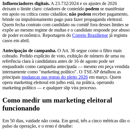
Influenciadores digitais.
A 23.732/2024 e os ajustes de 2026
deixam o limite claro: criadores de conteúdo
podem
se manifestar
em apoio ou crítica como cidadãos;
não podem
receber pagamento,
brinde ou impulsionamento pago para fazer propaganda eleitoral.
Quem fecha contrato com candidato ou comitê fora desses limites se
expõe ao mesmo regime de multas e o candidato responde por abuso
de poder econômico. Reportagem do
Correio Braziliense
já registra
casos em abril.
Antecipação de campanha.
O Art. 36 segue como o filtro mais
cobrado. Pedido explícito de voto, exibição de número de urna ou
referência clara à candidatura antes de 16 de agosto pode ser
enquadrado como campanha antecipada — mesmo em peça vendida
internamente como "marketing político". O TSE-SP detalhou as
principais
mudanças nas regras do pleito 2026
em março. Quem
opera marketing eleitoral em julho está, na prática, operando
marketing político — e qualquer slip vira processo.
Como medir um marketing eleitoral
funcionando
Em 50 dias, vaidade não conta. Em geral, três a cinco métricas dão o
pulso da operação, e o resto é detalhe: