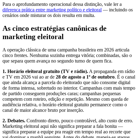
Para o aprofundamento operacional dessa distinção, vale ler a
diferença prática entre marketing político e eleitoral
— incluindo os
cenários onde misturar os dois resulta em multa.
As cinco estratégias canônicas de
marketing eleitoral
A operação clássica de uma campanha brasileira em 2026 articula
cinco frentes. Nenhuma sozinha entrega vitória; combinadas, são o
que separa quem avança no segundo turno de quem fica.
1. Horário eleitoral gratuito (TV e rádio).
A propaganda em rádio
e TV em 2026 vai ao ar de
28 de agosto a 1º de outubro
. É o canal
que ainda alcança a parcela do eleitorado que não consome digital
de forma intensa, sobretudo no interior. Campanhas com mais tempo
de partido conseguem produções caras; campanhas pequenas
competem com roteiro, edição e repetição. Mesmo com queda de
audiência relativa, o horário eleitoral gratuito permanece como o
canal de maior alcance bruto por inserção.
2. Debates.
Confronto direto, pouco controlável, alto custo de erro.
Marketing eleitoral aqui não significa preparar a fala bonita —
significa preparar a equipe pra reagir em tempo real ao recorte que
vai dominar a manhã seguinte. Antes do debate, mapeia-se ataque