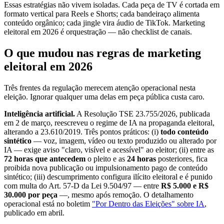
Essas estratégias não vivem isoladas. Cada peça de TV é cortada em
formato vertical para Reels e Shorts; cada bandeiraço alimenta
conteúdo orgânico; cada jingle vira áudio de TikTok. Marketing
eleitoral em 2026 é orquestração — não checklist de canais.
O que mudou nas regras de marketing
eleitoral em 2026
Três frentes da regulação merecem atenção operacional nesta
eleição. Ignorar qualquer uma delas em peça pública custa caro.
Inteligência artificial.
A Resolução TSE 23.755/2026, publicada
em 2 de março, reescreveu o regime de IA na propaganda eleitoral,
alterando a 23.610/2019. Três pontos práticos: (i)
todo conteúdo
sintético
— voz, imagem, vídeo ou texto produzido ou alterado por
IA — exige aviso "claro, visível e acessível" ao eleitor; (ii) entre as
72 horas que antecedem
o pleito e as
24 horas
posteriores, fica
proibida nova publicação ou impulsionamento pago de conteúdo
sintético; (iii) descumprimento configura ilícito eleitoral e é punido
com multa do Art. 57-D da Lei 9.504/97 — entre
R$ 5.000 e R$
30.000 por peça
—, mesmo após remoção. O detalhamento
operacional está no boletim
"Por Dentro das Eleições" sobre IA
,
publicado em abril.