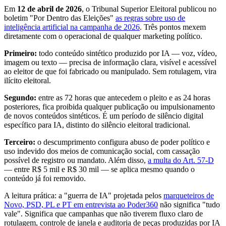
Em
12 de abril de 2026
, o Tribunal Superior Eleitoral publicou no
boletim "Por Dentro das Eleições"
as regras sobre uso de
inteligência artificial na campanha de 2026
. Três pontos mexem
diretamente com o operacional de qualquer marketing político.
Primeiro:
todo conteúdo sintético produzido por IA — voz, vídeo,
imagem ou texto — precisa de informação clara, visível e acessível
ao eleitor de que foi fabricado ou manipulado. Sem rotulagem, vira
ilícito eleitoral.
Segundo:
entre as 72 horas que antecedem o pleito e as 24 horas
posteriores, fica proibida qualquer publicação ou impulsionamento
de novos conteúdos sintéticos. É um período de silêncio digital
específico para IA, distinto do silêncio eleitoral tradicional.
Terceiro:
o descumprimento configura abuso de poder político e
uso indevido dos meios de comunicação social, com cassação
possível de registro ou mandato. Além disso,
a multa do Art. 57-D
— entre R$ 5 mil e R$ 30 mil — se aplica mesmo quando o
conteúdo já foi removido.
A leitura prática: a "guerra de IA" projetada pelos
marqueteiros de
Novo, PSD, PL e PT em entrevista ao Poder360
não significa "tudo
vale". Significa que campanhas que não tiverem fluxo claro de
rotulagem, controle de janela e auditoria de peças produzidas por IA