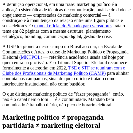
A definição operacional, em uma frase: marketing político é a
aplicação sistemática de técnicas de comunicação, análise de dados e
engajamento — emprestadas do marketing comercial — à
construção e à manutenção da relação entre uma figura pública e
seus eleitores. O
manual oficial do Senado para vereadores
trata o
tema em 82 páginas com a mesma estrutura: planejamento
estratégico, branding, comunicação digital, gestão de crise.
A USP foi pioneira nesse campo no Brasil ao criar, na Escola de
Comunicações e Artes, o curso de Marketing Político e Propaganda
Eleitoral (
MKTPOL
) — referência acadêmica usada até hoje por
quem entra na profissão. E o Tribunal Superior Eleitoral reconhece
formalmente a categoria: em 2022,
TSE e STF se reuniram com o
Clube dos Profissionais de Marketing Político (CAMP)
para alinhar
conduta nas campanhas, sinal de que o ofício é tratado como
interlocutor institucional, não como bastidor.
O que distingue marketing político de "fazer propaganda", então,
não é o canal nem o tom — é a continuidade. Mandato bem
comunicado é trabalho diário, não pico de horário eleitoral.
Marketing político ≠ propaganda
partidária ≠ marketing eleitoral