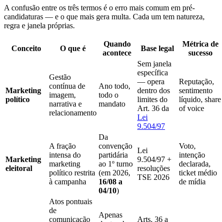
A confusão entre os três termos é o erro mais comum em pré-
candidaturas — e o que mais gera multa. Cada um tem natureza,
regra e janela próprias.
Quando
Métrica de
Conceito
O que é
Base legal
acontece
sucesso
Sem janela
específica
Gestão
— opera
Reputação,
contínua de
Ano todo,
Marketing
dentro dos
sentimento
imagem,
todo o
político
limites do
líquido, share
narrativa e
mandato
Art. 36 da
of voice
relacionamento
Lei
9.504/97
Da
A fração
convenção
Voto,
Lei
intensa do
partidária
intenção
Marketing
9.504/97 +
marketing
ao 1º turno
declarada,
eleitoral
resoluções
político restrita
(em 2026,
ticket médio
TSE 2026
à campanha
16/08 a
de mídia
04/10
)
Atos pontuais
de
Apenas
comunicação
Arts. 36 a