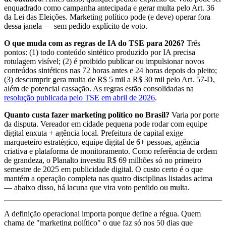
enquadrado como campanha antecipada e gerar multa pelo Art. 36
da Lei das Eleições. Marketing político pode (e deve) operar fora
dessa janela — sem pedido explícito de voto.
O que muda com as regras de IA do TSE para 2026?
Três
pontos: (1) todo conteúdo sintético produzido por IA precisa
rotulagem visível; (2) é proibido publicar ou impulsionar novos
conteúdos sintéticos nas 72 horas antes e 24 horas depois do pleito;
(3) descumprir gera multa de R$ 5 mil a R$ 30 mil pelo Art. 57-D,
além de potencial cassação. As regras estão consolidadas na
resolução publicada pelo TSE em abril de 2026
.
Quanto custa fazer marketing político no Brasil?
Varia por porte
da disputa. Vereador em cidade pequena pode rodar com equipe
digital enxuta + agência local. Prefeitura de capital exige
marqueteiro estratégico, equipe digital de 6+ pessoas, agência
criativa e plataforma de monitoramento. Como referência de ordem
de grandeza, o Planalto investiu R$ 69 milhões só no primeiro
semestre de 2025 em publicidade digital. O custo certo é o que
mantém a operação completa nas quatro disciplinas listadas acima
— abaixo disso, há lacuna que vira voto perdido ou multa.
A definição operacional importa porque define a régua. Quem
chama de "marketing político" o que faz só nos 50 dias que