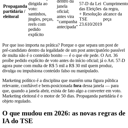
dentro da
dirigida ao
57-D da Lei
Cumprimento
Propaganda
janela
voto:
das Eleições
da regra,
partidária /
oficial;
santinhos,
+ Resolução
alcance da
eleitoral
antes vira
jingles, peças,
TSE
peça
"campanha
reels com
23.610/2019
antecipada"
pedido
explícito
Por que isso importa na prática? Porque o que separa um post de
pré-candidato dentro da legalidade de um post antecipatório passível
de multa não é o conteúdo bonito — é o que ele pede. O Art. 36
proíbe pedido explícito de voto antes do início oficial; já o Art. 57-D
agora pune com multa de R$ 5 mil a R$ 30 mil quem produz,
divulga ou impulsiona conteúdo falso ou manipulado.
Marketing político é a disciplina que mantém uma figura pública
relevante, confiável e bem-posicionada
fora
dessa janela — para
que, quando a janela abrir, exista de fato algo a converter em voto.
Marketing eleitoral é o motor de 50 dias. Propaganda partidária é o
objeto regulado.
O que mudou em 2026: as novas regras de
IA do TSE