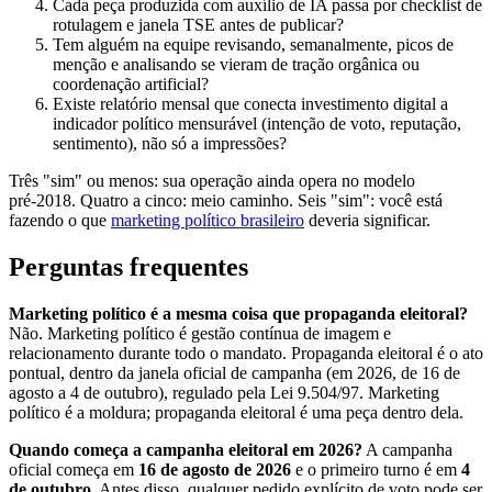
Cada peça produzida com auxílio de IA passa por checklist de
rotulagem e janela TSE antes de publicar?
Tem alguém na equipe revisando, semanalmente, picos de
menção e analisando se vieram de tração orgânica ou
coordenação artificial?
Existe relatório mensal que conecta investimento digital a
indicador político mensurável (intenção de voto, reputação,
sentimento), não só a impressões?
Três "sim" ou menos: sua operação ainda opera no modelo
pré-2018. Quatro a cinco: meio caminho. Seis "sim": você está
fazendo o que
marketing político brasileiro
deveria significar.
Perguntas frequentes
Marketing político é a mesma coisa que propaganda eleitoral?
Não. Marketing político é gestão contínua de imagem e
relacionamento durante todo o mandato. Propaganda eleitoral é o ato
pontual, dentro da janela oficial de campanha (em 2026, de 16 de
agosto a 4 de outubro), regulado pela Lei 9.504/97. Marketing
político é a moldura; propaganda eleitoral é uma peça dentro dela.
Quando começa a campanha eleitoral em 2026?
A campanha
oficial começa em
16 de agosto de 2026
e o primeiro turno é em
4
de outubro
. Antes disso, qualquer pedido explícito de voto pode ser