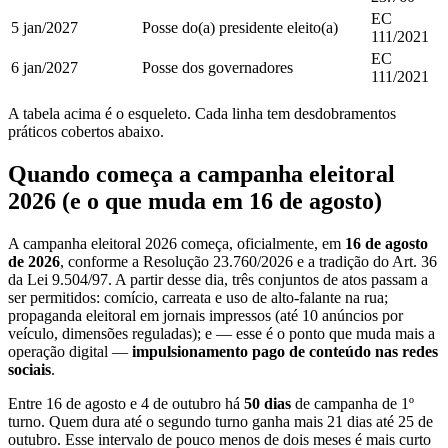
EC
5 jan/2027
Posse do(a) presidente eleito(a)
111/2021
EC
6 jan/2027
Posse dos governadores
111/2021
A tabela acima é o esqueleto. Cada linha tem desdobramentos
práticos cobertos abaixo.
Quando começa a campanha eleitoral
2026 (e o que muda em 16 de agosto)
A campanha eleitoral 2026 começa, oficialmente, em
16 de agosto
de 2026
, conforme a Resolução 23.760/2026 e a tradição do Art. 36
da Lei 9.504/97. A partir desse dia, três conjuntos de atos passam a
ser permitidos: comício, carreata e uso de alto-falante na rua;
propaganda eleitoral em jornais impressos (até 10 anúncios por
veículo, dimensões reguladas); e — esse é o ponto que muda mais a
operação digital —
impulsionamento pago de conteúdo nas redes
sociais
.
Entre 16 de agosto e 4 de outubro há
50 dias
de campanha de 1º
turno. Quem dura até o segundo turno ganha mais 21 dias até 25 de
outubro. Esse intervalo de pouco menos de dois meses é mais curto