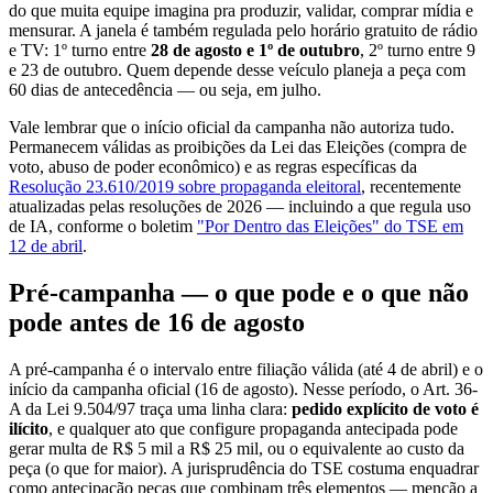
do que muita equipe imagina pra produzir, validar, comprar mídia e
mensurar. A janela é também regulada pelo horário gratuito de rádio
e TV: 1º turno entre
28 de agosto e 1º de outubro
, 2º turno entre 9
e 23 de outubro. Quem depende desse veículo planeja a peça com
60 dias de antecedência — ou seja, em julho.
Vale lembrar que o início oficial da campanha não autoriza tudo.
Permanecem válidas as proibições da Lei das Eleições (compra de
voto, abuso de poder econômico) e as regras específicas da
Resolução 23.610/2019 sobre propaganda eleitoral
, recentemente
atualizadas pelas resoluções de 2026 — incluindo a que regula uso
de IA, conforme o boletim
"Por Dentro das Eleições" do TSE em
12 de abril
.
Pré-campanha — o que pode e o que não
pode antes de 16 de agosto
A pré-campanha é o intervalo entre filiação válida (até 4 de abril) e o
início da campanha oficial (16 de agosto). Nesse período, o Art. 36-
A da Lei 9.504/97 traça uma linha clara:
pedido explícito de voto é
ilícito
, e qualquer ato que configure propaganda antecipada pode
gerar multa de R$ 5 mil a R$ 25 mil, ou o equivalente ao custo da
peça (o que for maior). A jurisprudência do TSE costuma enquadrar
como antecipação peças que combinam três elementos — menção a