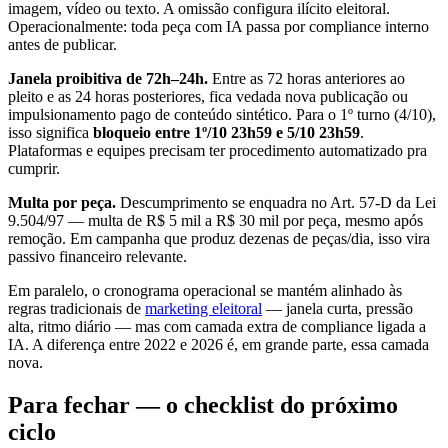
imagem, vídeo ou texto. A omissão configura ilícito eleitoral.
Operacionalmente: toda peça com IA passa por compliance interno
antes de publicar.
Janela proibitiva de 72h–24h.
Entre as 72 horas anteriores ao
pleito e as 24 horas posteriores, fica vedada nova publicação ou
impulsionamento pago de conteúdo sintético. Para o 1º turno (4/10),
isso significa
bloqueio entre 1º/10 23h59 e 5/10 23h59
.
Plataformas e equipes precisam ter procedimento automatizado pra
cumprir.
Multa por peça.
Descumprimento se enquadra no Art. 57-D da Lei
9.504/97 — multa de R$ 5 mil a R$ 30 mil por peça, mesmo após
remoção. Em campanha que produz dezenas de peças/dia, isso vira
passivo financeiro relevante.
Em paralelo, o cronograma operacional se mantém alinhado às
regras tradicionais de
marketing eleitoral
— janela curta, pressão
alta, ritmo diário — mas com camada extra de compliance ligada a
IA. A diferença entre 2022 e 2026 é, em grande parte, essa camada
nova.
Para fechar — o checklist do próximo
ciclo