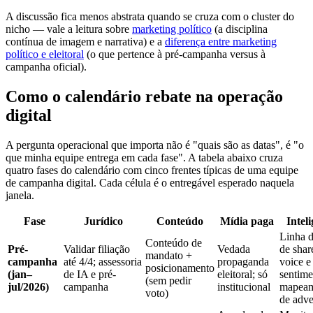
A discussão fica menos abstrata quando se cruza com o cluster do
nicho — vale a leitura sobre
marketing político
(a disciplina
contínua de imagem e narrativa) e a
diferença entre marketing
político e eleitoral
(o que pertence à pré-campanha versus à
campanha oficial).
Como o calendário rebate na operação
digital
A pergunta operacional que importa não é "quais são as datas", é "o
que minha equipe entrega em cada fase". A tabela abaixo cruza
quatro fases do calendário com cinco frentes típicas de uma equipe
de campanha digital. Cada célula é o entregável esperado naquela
janela.
Fase
Jurídico
Conteúdo
Mídia paga
Intel
Linha d
Conteúdo de
Pré-
Validar filiação
Vedada
de shar
mandato +
campanha
até 4/4; assessoria
propaganda
voice e
posicionamento
(jan–
de IA e pré-
eleitoral; só
sentime
(sem pedir
jul/2026)
campanha
institucional
mapeam
voto)
de adve