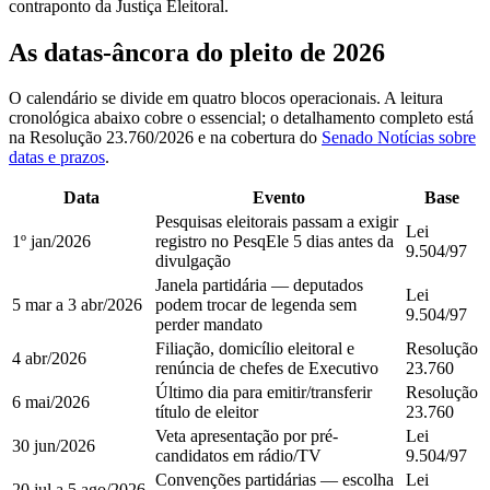
contraponto da Justiça Eleitoral.
As datas-âncora do pleito de 2026
O calendário se divide em quatro blocos operacionais. A leitura
cronológica abaixo cobre o essencial; o detalhamento completo está
na Resolução 23.760/2026 e na cobertura do
Senado Notícias sobre
datas e prazos
.
Data
Evento
Base
Pesquisas eleitorais passam a exigir
Lei
1º jan/2026
registro no PesqEle 5 dias antes da
9.504/97
divulgação
Janela partidária — deputados
Lei
5 mar a 3 abr/2026
podem trocar de legenda sem
9.504/97
perder mandato
Filiação, domicílio eleitoral e
Resolução
4 abr/2026
renúncia de chefes de Executivo
23.760
Último dia para emitir/transferir
Resolução
6 mai/2026
título de eleitor
23.760
Veta apresentação por pré-
Lei
30 jun/2026
candidatos em rádio/TV
9.504/97
Convenções partidárias — escolha
Lei
20 jul a 5 ago/2026