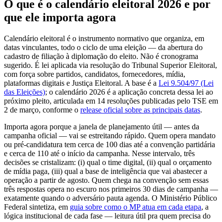
O que é o calendário eleitoral 2026 e por
que ele importa agora
Calendário eleitoral é o instrumento normativo que organiza, em
datas vinculantes, todo o ciclo de uma eleição — da abertura do
cadastro de filiação à diplomação do eleito. Não é cronograma
sugerido. É lei aplicada via resolução do Tribunal Superior Eleitoral,
com força sobre partidos, candidatos, fornecedores, mídia,
plataformas digitais e Justiça Eleitoral. A base é a
Lei 9.504/97 (Lei
das Eleições)
; o calendário 2026 é a aplicação concreta dessa lei ao
próximo pleito, articulada em 14 resoluções publicadas pelo TSE em
2 de março, conforme o
release oficial sobre as principais datas
.
Importa agora porque a janela de planejamento útil — antes da
campanha oficial — vai se estreitando rápido. Quem opera mandato
ou pré-candidatura tem cerca de 100 dias até a convenção partidária
e cerca de 110 até o início da campanha. Nesse intervalo, três
decisões se cristalizam: (i) qual o time digital, (ii) qual o orçamento
de mídia paga, (iii) qual a base de inteligência que vai abastecer a
operação a partir de agosto. Quem chega na convenção sem essas
três respostas opera no escuro nos primeiros 30 dias de campanha —
exatamente quando o adversário pauta agenda. O Ministério Público
Federal sintetiza, em
guia sobre como o MP atua em cada etapa
, a
lógica institucional de cada fase — leitura útil pra quem precisa do