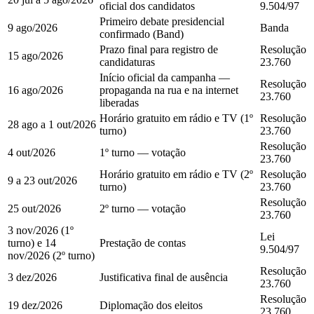
oficial dos candidatos
9.504/97
Primeiro debate presidencial
9 ago/2026
Banda
confirmado (Band)
Prazo final para registro de
Resolução
15 ago/2026
candidaturas
23.760
Início oficial da campanha —
Resolução
16 ago/2026
propaganda na rua e na internet
23.760
liberadas
Horário gratuito em rádio e TV (1º
Resolução
28 ago a 1 out/2026
turno)
23.760
Resolução
4 out/2026
1º turno — votação
23.760
Horário gratuito em rádio e TV (2º
Resolução
9 a 23 out/2026
turno)
23.760
Resolução
25 out/2026
2º turno — votação
23.760
3 nov/2026 (1º
Lei
turno) e 14
Prestação de contas
9.504/97
nov/2026 (2º turno)
Resolução
3 dez/2026
Justificativa final de ausência
23.760
Resolução
19 dez/2026
Diplomação dos eleitos
23.760