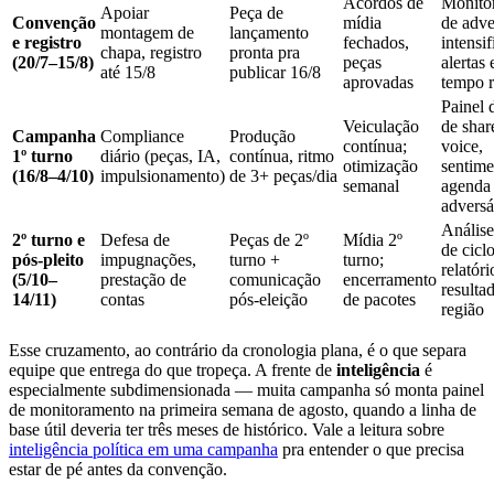
Acordos de
Monito
Apoiar
Peça de
Convenção
mídia
de adve
montagem de
lançamento
e registro
fechados,
intensif
chapa, registro
pronta pra
(20/7–15/8)
peças
alertas
até 15/8
publicar 16/8
aprovadas
tempo r
Painel 
Veiculação
de shar
Campanha
Compliance
Produção
contínua;
voice,
1º turno
diário (peças, IA,
contínua, ritmo
otimização
sentime
(16/8–4/10)
impulsionamento)
de 3+ peças/dia
semanal
agenda
adversá
Análise
2º turno e
Defesa de
Peças de 2º
Mídia 2º
de ciclo
pós-pleito
impugnações,
turno +
turno;
relatóri
(5/10–
prestação de
comunicação
encerramento
resulta
14/11)
contas
pós-eleição
de pacotes
região
Esse cruzamento, ao contrário da cronologia plana, é o que separa
equipe que entrega do que tropeça. A frente de
inteligência
é
especialmente subdimensionada — muita campanha só monta painel
de monitoramento na primeira semana de agosto, quando a linha de
base útil deveria ter três meses de histórico. Vale a leitura sobre
inteligência política em uma campanha
pra entender o que precisa
estar de pé antes da convenção.