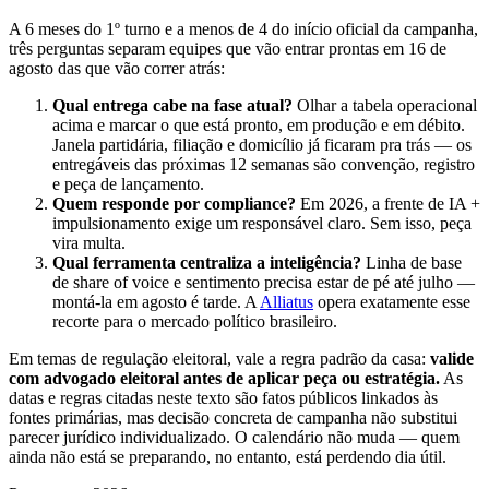
A 6 meses do 1º turno e a menos de 4 do início oficial da campanha,
três perguntas separam equipes que vão entrar prontas em 16 de
agosto das que vão correr atrás:
Qual entrega cabe na fase atual?
Olhar a tabela operacional
acima e marcar o que está pronto, em produção e em débito.
Janela partidária, filiação e domicílio já ficaram pra trás — os
entregáveis das próximas 12 semanas são convenção, registro
e peça de lançamento.
Quem responde por compliance?
Em 2026, a frente de IA +
impulsionamento exige um responsável claro. Sem isso, peça
vira multa.
Qual ferramenta centraliza a inteligência?
Linha de base
de share of voice e sentimento precisa estar de pé até julho —
montá-la em agosto é tarde. A
Alliatus
opera exatamente esse
recorte para o mercado político brasileiro.
Em temas de regulação eleitoral, vale a regra padrão da casa:
valide
com advogado eleitoral antes de aplicar peça ou estratégia.
As
datas e regras citadas neste texto são fatos públicos linkados às
fontes primárias, mas decisão concreta de campanha não substitui
parecer jurídico individualizado. O calendário não muda — quem
ainda não está se preparando, no entanto, está perdendo dia útil.