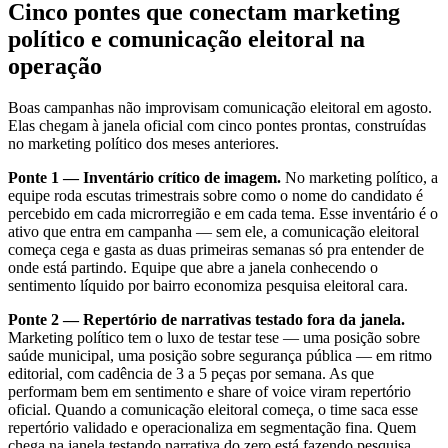
Cinco pontes que conectam marketing
político e comunicação eleitoral na
operação
Boas campanhas não improvisam comunicação eleitoral em agosto.
Elas chegam à janela oficial com cinco pontes prontas, construídas
no marketing político dos meses anteriores.
Ponte 1 — Inventário crítico de imagem.
No marketing político, a
equipe roda escutas trimestrais sobre como o nome do candidato é
percebido em cada microrregião e em cada tema. Esse inventário é o
ativo que entra em campanha — sem ele, a comunicação eleitoral
começa cega e gasta as duas primeiras semanas só pra entender de
onde está partindo. Equipe que abre a janela conhecendo o
sentimento líquido por bairro economiza pesquisa eleitoral cara.
Ponte 2 — Repertório de narrativas testado fora da janela.
Marketing político tem o luxo de testar tese — uma posição sobre
saúde municipal, uma posição sobre segurança pública — em ritmo
editorial, com cadência de 3 a 5 peças por semana. As que
performam bem em sentimento e share of voice viram repertório
oficial. Quando a comunicação eleitoral começa, o time saca esse
repertório validado e operacionaliza em segmentação fina. Quem
chega na janela testando narrativa do zero está fazendo pesquisa