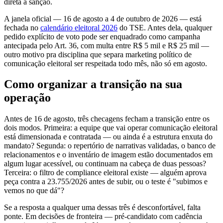
direta a sanção.
A janela oficial — 16 de agosto a 4 de outubro de 2026 — está
fechada no
calendário eleitoral 2026
do TSE. Antes dela, qualquer
pedido explícito de voto pode ser enquadrado como campanha
antecipada pelo Art. 36, com multa entre R$ 5 mil e R$ 25 mil —
outro motivo pra disciplina que separa marketing político de
comunicação eleitoral ser respeitada todo mês, não só em agosto.
Como organizar a transição na sua
operação
Antes de 16 de agosto, três checagens fecham a transição entre os
dois modos. Primeira: a equipe que vai operar comunicação eleitoral
está dimensionada e contratada — ou ainda é a estrutura enxuta do
mandato? Segunda: o repertório de narrativas validadas, o banco de
relacionamentos e o inventário de imagem estão documentados em
algum lugar acessível, ou continuam na cabeça de duas pessoas?
Terceira: o filtro de compliance eleitoral existe — alguém aprova
peça contra a 23.755/2026 antes de subir, ou o teste é "subimos e
vemos no que dá"?
Se a resposta a qualquer uma dessas três é desconfortável, falta
ponte. Em decisões de fronteira — pré-candidato com cadência