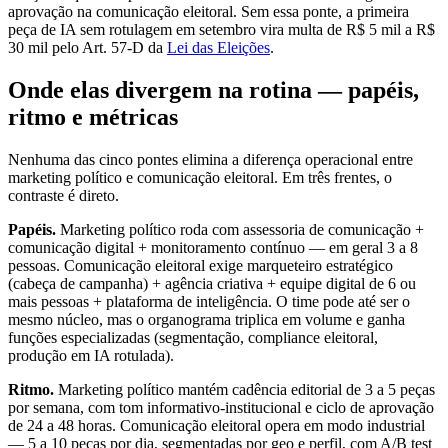
aprovação na comunicação eleitoral. Sem essa ponte, a primeira
peça de IA sem rotulagem em setembro vira multa de R$ 5 mil a R$
30 mil pelo Art. 57-D da
Lei das Eleições
.
Onde elas divergem na rotina — papéis,
ritmo e métricas
Nenhuma das cinco pontes elimina a diferença operacional entre
marketing político e comunicação eleitoral. Em três frentes, o
contraste é direto.
Papéis.
Marketing político roda com assessoria de comunicação +
comunicação digital + monitoramento contínuo — em geral 3 a 8
pessoas. Comunicação eleitoral exige marqueteiro estratégico
(cabeça de campanha) + agência criativa + equipe digital de 6 ou
mais pessoas + plataforma de inteligência. O time pode até ser o
mesmo núcleo, mas o organograma triplica em volume e ganha
funções especializadas (segmentação, compliance eleitoral,
produção em IA rotulada).
Ritmo.
Marketing político mantém cadência editorial de 3 a 5 peças
por semana, com tom informativo-institucional e ciclo de aprovação
de 24 a 48 horas. Comunicação eleitoral opera em modo industrial
— 5 a 10 peças por dia, segmentadas por geo e perfil, com A/B test