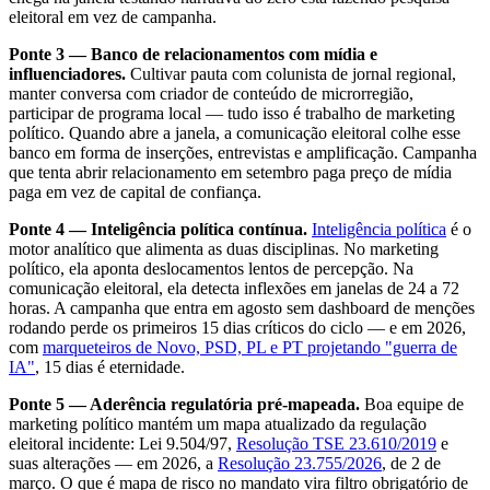
eleitoral em vez de campanha.
Ponte 3 — Banco de relacionamentos com mídia e
influenciadores.
Cultivar pauta com colunista de jornal regional,
manter conversa com criador de conteúdo de microrregião,
participar de programa local — tudo isso é trabalho de marketing
político. Quando abre a janela, a comunicação eleitoral colhe esse
banco em forma de inserções, entrevistas e amplificação. Campanha
que tenta abrir relacionamento em setembro paga preço de mídia
paga em vez de capital de confiança.
Ponte 4 — Inteligência política contínua.
Inteligência política
é o
motor analítico que alimenta as duas disciplinas. No marketing
político, ela aponta deslocamentos lentos de percepção. Na
comunicação eleitoral, ela detecta inflexões em janelas de 24 a 72
horas. A campanha que entra em agosto sem dashboard de menções
rodando perde os primeiros 15 dias críticos do ciclo — e em 2026,
com
marqueteiros de Novo, PSD, PL e PT projetando "guerra de
IA"
, 15 dias é eternidade.
Ponte 5 — Aderência regulatória pré-mapeada.
Boa equipe de
marketing político mantém um mapa atualizado da regulação
eleitoral incidente: Lei 9.504/97,
Resolução TSE 23.610/2019
e
suas alterações — em 2026, a
Resolução 23.755/2026
, de 2 de
março. O que é mapa de risco no mandato vira filtro obrigatório de