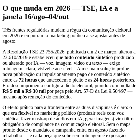
O que muda em 2026 — TSE, IA e a
janela 16/ago–04/out
Três frentes regulatórias mudam a régua da comunicação eleitoral
em 2026 e empurram o marketing político a se ajustar antes de
agosto.
A Resolução TSE 23.755/2026, publicada em 2 de março, alterou a
23.610/2019 e estabeleceu que
todo conteúdo sintético
produzido
ou alterado por IA — voz, imagem, vídeo ou texto — exige
rotulagem "clara, visível e acessível". A mesma resolução proíbe
nova publicação ou impulsionamento pago de conteúdo sintético
entre as
72 horas
que antecedem o pleito e as
24 horas
posteriores.
E o descumprimento configura ilícito eleitoral, punido com multa de
R$ 5 mil a R$ 30 mil
por peça pelo Art. 57-D da Lei 9.504/97 —
mesmo após remoção do conteúdo.
O efeito prático para a fronteira entre as duas disciplinas é claro: o
que era flexível no marketing político (produzir reels com voz
sintética, fazer mash-up de áudios em IA, gerar imagens) vira filtro
obrigatório de compliance na comunicação eleitoral. Sem o mapa
pronto desde o mandato, a campanha entra em agosto fazendo
retrabalho — e cada peça que sobe sem rotulagem é exposição