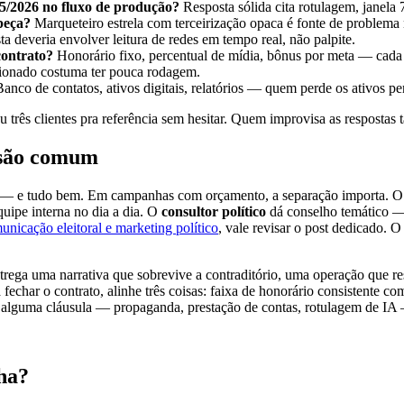
5/2026 no fluxo de produção?
Resposta sólida cita rotulagem, janela 7
peça?
Marqueteiro estrela com terceirização opaca é fonte de problema 
a deveria envolver leitura de redes em tempo real, não palpite.
contrato?
Honorário fixo, percentual de mídia, bônus por meta — cada 
ionado costuma ter pouca rodagem.
anco de contatos, ativos digitais, relatórios — quem perde os ativos pe
u três clientes pra referência sem hesitar. Quem improvisa as respostas 
fusão comum
 — e tudo bem. Em campanhas com orçamento, a separação importa. 
uipe interna no dia a dia. O
consultor político
dá conselho temático — 
unicação eleitoral e marketing político
, vale revisar o post dedicado. O
rega uma narrativa que sobrevive a contraditório, uma operação que re
ra fechar o contrato, alinhe três coisas: faixa de honorário consistente 
alguma cláusula — propaganda, prestação de contas, rotulagem de IA —
ha?