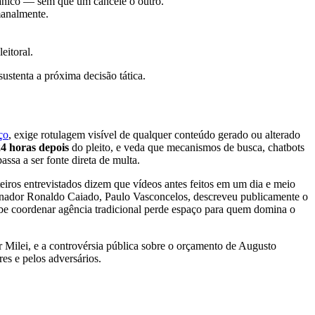
gânico — sem que um cancele o outro.
manalmente.
eitoral.
ustenta a próxima decisão tática.
ço
, exige rotulagem visível de qualquer conteúdo gerado ou alterado
24 horas depois
do pleito, e veda que mecanismos de busca, chatbots
ssa a ser fonte direta de multa.
eiros entrevistados dizem que vídeos antes feitos em um dia e meio
vernador Ronaldo Caiado, Paulo Vasconcelos, descreveu publicamente o
sabe coordenar agência tradicional perde espaço para quem domina o
 Milei, e a controvérsia pública sobre o orçamento de Augusto
es e pelos adversários.