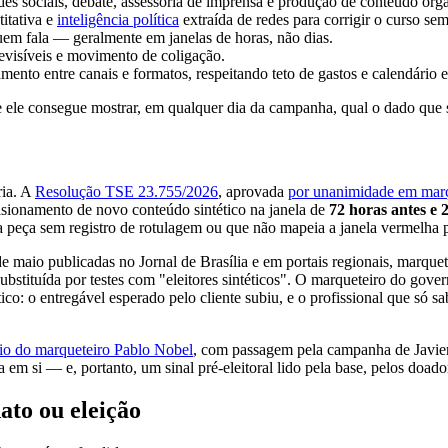
s sociais, debate, assessoria de imprensa e produção de conteúdo or
titativa e
inteligência política
extraída de redes para corrigir o curso se
em fala — geralmente em janelas de horas, não dias.
visíveis e movimento de coligação.
nto entre canais e formatos, respeitando teto de gastos e calendário el
e ele consegue mostrar, em qualquer dia da campanha, qual o dado que s
ria. A
Resolução TSE 23.755/2026
, aprovada
por unanimidade em mar
pulsionamento de novo conteúdo sintético na janela de
72 horas antes e 
a peça sem registro de rotulagem ou que não mapeia a janela vermelha pa
e maio publicadas no Jornal de Brasília e em portais regionais, marquet
ubstituída por testes com "eleitores sintéticos". O marqueteiro do go
ico: o entregável esperado pelo cliente subiu, e o profissional que só 
sio do marqueteiro Pablo Nobel
, com passagem pela campanha de Javier
em si — e, portanto, um sinal pré-eleitoral lido pela base, pelos doador
to ou eleição