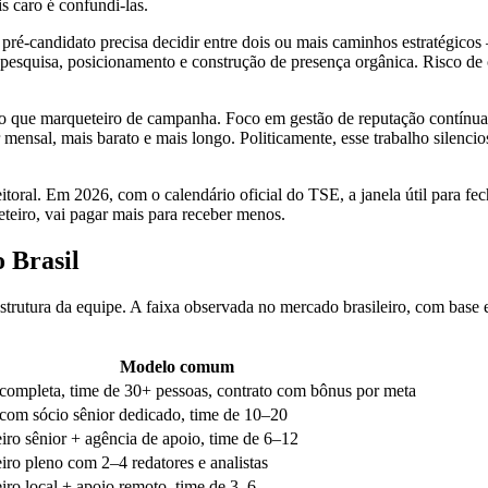
s caro é confundi-las.
pré-candidato precisa decidir entre dois ou mais caminhos estratégicos 
pesquisa, posicionamento e construção de presença orgânica. Risco de c
 do que marqueteiro de campanha. Foco em gestão de reputação contínua,
r mensal, mais barato e mais longo. Politicamente, esse trabalho silen
eleitoral. Em 2026, com o calendário oficial do TSE, a janela útil para
teiro, vai pagar mais para receber menos.
o Brasil
estrutura da equipe. A faixa observada no mercado brasileiro, com base
Modelo comum
completa, time de 30+ pessoas, contrato com bônus por meta
com sócio sênior dedicado, time de 10–20
iro sênior + agência de apoio, time de 6–12
iro pleno com 2–4 redatores e analistas
iro local + apoio remoto, time de 3–6