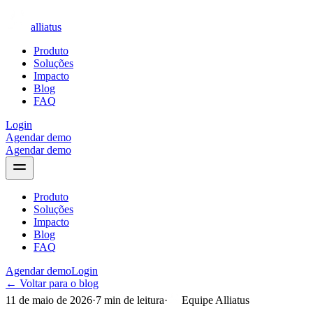
alliatus
Produto
Soluções
Impacto
Blog
FAQ
Login
Agendar demo
Agendar demo
Produto
Soluções
Impacto
Blog
FAQ
Agendar demo
Login
← Voltar para o blog
11 de maio de 2026
·
7
min de leitura
·
Equipe Alliatus