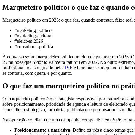
Marqueteiro político: o que faz e quando 
Marqueteiro político em 2026: o que faz, quando contratar, faixa rea
#
marketing-politico
#
marketing-eleitoral
#
eleicoes-2026
#
consultoria-politica
A conversa sobre marqueteiro político mudou de patamar em 2026. 
25 milhões que Sidônio Palmeira faturou em 2022. No outro extremo
profissional, mais regulado pelo
TSE
e bem mais caro quando faltam cr
se contrata, com quem, e por quanto.
O que faz um marqueteiro político na prát
O marqueteiro político é o estrategista responsável por traduzir a ca
sobre posicionamento, prioridade de agenda e leitura de eleitorado qu
"consultor, estrategista, jornalista, publicitário e pesquisador" simult
Na operação cotidiana de uma campanha competitiva em 2026, o trabal
Posicionamento e narrativa.
Define os três a cinco temas que v