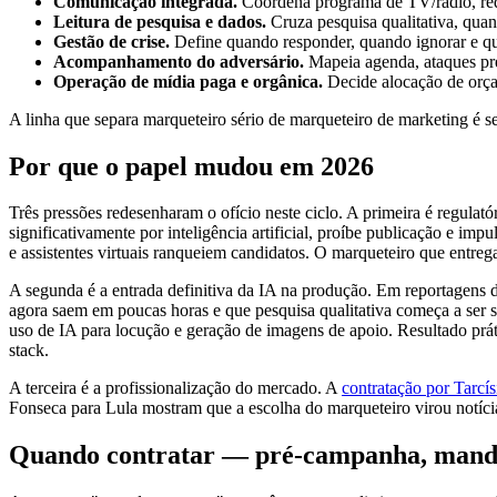
Comunicação integrada.
Coordena programa de TV/rádio, rede
Leitura de pesquisa e dados.
Cruza pesquisa qualitativa, quan
Gestão de crise.
Define quando responder, quando ignorar e qu
Acompanhamento do adversário.
Mapeia agenda, ataques pre
Operação de mídia paga e orgânica.
Decide alocação de orçame
A linha que separa marqueteiro sério de marqueteiro de marketing é s
Por que o papel mudou em 2026
Três pressões redesenharam o ofício neste ciclo. A primeira é regulató
significativamente por inteligência artificial, proíbe publicação e im
e assistentes virtuais ranqueiem candidatos. O marqueteiro que entreg
A segunda é a entrada definitiva da IA na produção. Em reportagens d
agora saem em poucas horas e que pesquisa qualitativa começa a ser s
uso de IA para locução e geração de imagens de apoio. Resultado prát
stack.
A terceira é a profissionalização do mercado. A
contratação por Tarcí
Fonseca para Lula mostram que a escolha do marqueteiro virou notícia 
Quando contratar — pré-campanha, manda