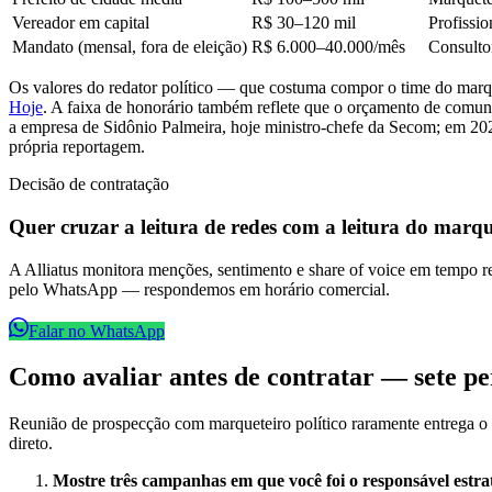
Vereador em capital
R$ 30–120 mil
Profissio
Mandato (mensal, fora de eleição)
R$ 6.000–40.000/mês
Consultor
Os valores do redator político — que costuma compor o time do marq
Hoje
. A faixa de honorário também reflete que o orçamento de comu
a empresa de Sidônio Palmeira, hoje ministro-chefe da Secom; em 20
própria reportagem.
Decisão de contratação
Quer cruzar a leitura de redes com a leitura do marqu
A Alliatus monitora menções, sentimento e share of voice em tempo real
pelo WhatsApp — respondemos em horário comercial.
Falar no WhatsApp
Como avaliar antes de contratar — sete p
Reunião de prospecção com marqueteiro político raramente entrega o 
direto.
Mostre três campanhas em que você foi o responsável estrat