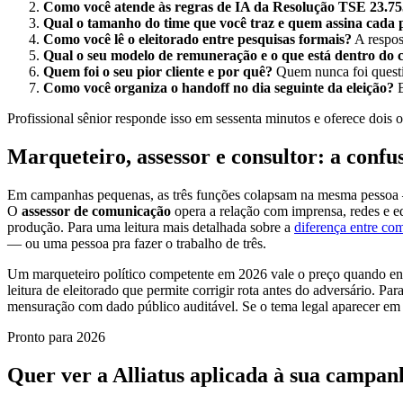
Como você atende às regras de IA da Resolução TSE 23.75
Qual o tamanho do time que você traz e quem assina cada 
Como você lê o eleitorado entre pesquisas formais?
A respost
Qual o seu modelo de remuneração e o que está dentro do 
Quem foi o seu pior cliente e por quê?
Quem nunca foi quest
Como você organiza o handoff no dia seguinte da eleição?
B
Profissional sênior responde isso em sessenta minutos e oferece dois o
Marqueteiro, assessor e consultor: a con
Em campanhas pequenas, as três funções colapsam na mesma pessoa
O
assessor de comunicação
opera a relação com imprensa, redes e eq
produção. Para uma leitura mais detalhada sobre a
diferença entre com
— ou uma pessoa pra fazer o trabalho de três.
Um marqueteiro político competente em 2026 vale o preço quando ent
leitura de eleitorado que permite corrigir rota antes do adversário. Pa
mensuração com dado público auditável. Se o tema legal aparecer em 
Pronto para 2026
Quer ver a Alliatus aplicada à sua campan