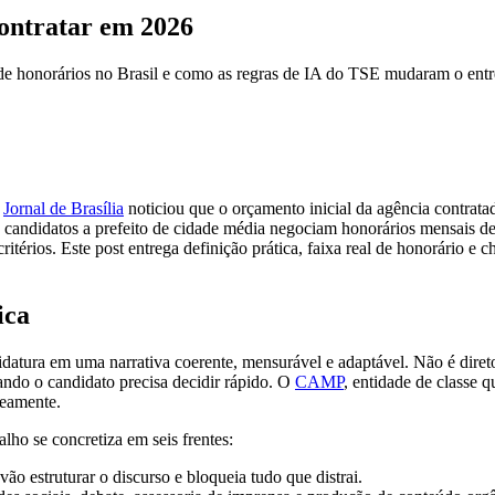
contratar em 2026
l de honorários no Brasil e como as regras de IA do TSE mudaram o entr
O
Jornal de Brasília
noticiou que o orçamento inicial da agência contrat
, candidatos a prefeito de cidade média negociam honorários mensais
itérios. Este post entrega definição prática, faixa real de honorário e 
ica
ndidatura em uma narrativa coerente, mensurável e adaptável. Não é dir
ando o candidato precisa decidir rápido. O
CAMP
, entidade de classe q
aneamente.
ho se concretiza em seis frentes:
ão estruturar o discurso e bloqueia tudo que distrai.