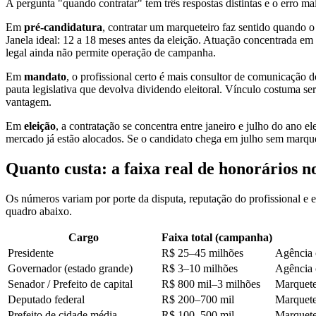
A pergunta "quando contratar" tem três respostas distintas e o erro mai
Em
pré-candidatura
, contratar um marqueteiro faz sentido quando o 
Janela ideal: 12 a 18 meses antes da eleição. Atuação concentrada em 
legal ainda não permite operação de campanha.
Em
mandato
, o profissional certo é mais consultor de comunicação
pauta legislativa que devolva dividendo eleitoral. Vínculo costuma se
vantagem.
Em
eleição
, a contratação se concentra entre janeiro e julho do ano 
mercado já estão alocados. Se o candidato chega em julho sem marque
Quanto custa: a faixa real de honorários n
Os números variam por porte da disputa, reputação do profissional e 
quadro abaixo.
Cargo
Faixa total (campanha)
Presidente
R$ 25–45 milhões
Agência 
Governador (estado grande)
R$ 3–10 milhões
Agência 
Senador / Prefeito de capital
R$ 800 mil–3 milhões
Marquete
Deputado federal
R$ 200–700 mil
Marquete
Prefeito de cidade média
R$ 100–500 mil
Marquete